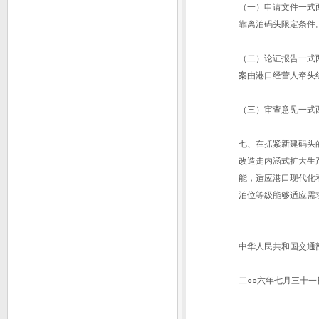
（一）申请文件一式
靠离泊码头限定条件
（二）论证报告一式
案由港口经营人牵头
（三）审查意见一式
七、在抓紧新建码头
改造走内涵式扩大生
能，适应港口现代化
泊位等级能够适应需
中华人民共和国交通
二○○六年七月三十一