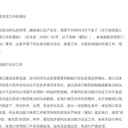
查管理工作的通告
型靠泊码头的管理，确保港口生产安全，我部于2006年3月下发了《关于加强港口
理工作的通知》（交水发〔2006〕81号，以下简称《通知》）。各地港航管理部门
知》要求，认真开展了码头靠泊能力论证、核查工作。为更好地做好此项工作，现
：
泊能力论证工作
港口建设发展迅速，但与经济社会发展需要和船舶大型化发展趋势相比，港口总体
特别是大型专业化泊位不足的矛盾非常突出。超过原设计船型的船舶减载靠泊码头
能力不足和泊位等级不合理的一种临时性措施。开展码头靠泊能力论证工作不是提
是对超过原设计船型靠泊码头的船舶，在现行规范允许的范围内，在不突破港口现
的前提下，经过科学、合理、安全的论证后，提出一定的限定条件，保证港口安全
发展。码头靠泊能力核查工作程序和组织原则应严格按《通知》规定执行。按照“谁
谁审批、谁负责”的原则，科学、规范地开展码头靠泊能力论证工作。各有关设计单位
告，各港口管理部门不得违规核准。如有违反规定的，将进行严肃处理。