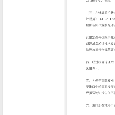
17.2m/s~20.7m/s。
（三）在计算系泊状
计规范》（JTJ211-
船舶装卸作业的允许
此限定条件仅限于此
或建成后经过技术改
防设施等符合规范要
四、经过综合论证后
见附件）。
五、为便于我部核准
要港口中经国家发展
经报送论证报告但不
六、港口所在地港口