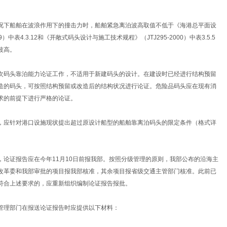
况下船舶在波浪作用下的撞击力时，船舶紧急离泊波高取值不低于《海港总平面设
99）中表4.3.12和《开敞式码头设计与施工技术规程》（JTJ295-2000）中表3.5.5
波高。
次码头靠泊能力论证工作，不适用于新建码头的设计。在建设时已经进行结构预留
造的码头，可按照结构预留或改造后的结构状况进行论证。危险品码头应在现有消
求的前提下进行严格的论证。
，应针对港口设施现状提出超过原设计船型的船舶靠离泊码头的限定条件（格式详
，论证报告应在今年11月10日前报我部。按照分级管理的原则，我部公布的沿海主
改革委和我部审批的项目报我部核准，其余项目报省级交通主管部门核准。此前已
符合上述要求的，应重新组织编制论证报告报批。
管理部门在报送论证报告时应提供以下材料：