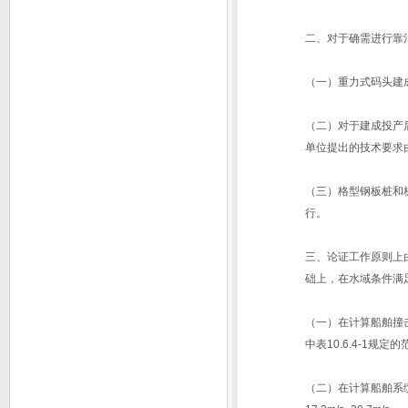
二、对于确需进行靠
（一）重力式码头建
（二）对于建成投产后
单位提出的技术要求
（三）格型钢板桩和
行。
三、论证工作原则上
础上，在水域条件满
（一）在计算船舶撞击
中表10.6.4-1规定
（二）在计算船舶系