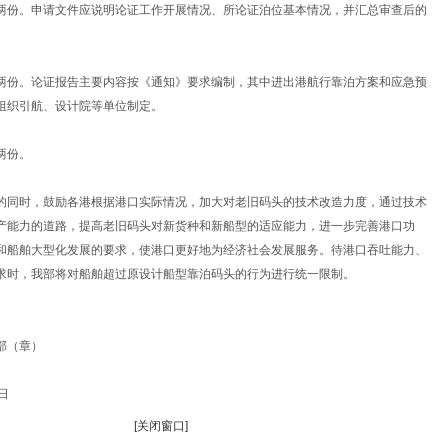
两份。申请文件应说明论证工作开展情况、所论证泊位基本情况，并汇总审查后的
。
两份。论证报告主要内容按《通知》要求编制，其中进出港航行靠泊方案和应急预
组织引航、设计院等单位制定。
两份。
的同时，鼓励各港根据港口实际情况，加大对老旧码头的技术改造力度，通过技术
产能力的道路，提高老旧码头对新货种和新船型的适应能力，进一步完善港口功
和船舶大型化发展的要求，使港口更好地为经济社会发展服务。待港口吞吐能力、
求时，我部将对船舶超过原设计船型靠泊码头的行为进行统一限制。
部（章）
日
[
关闭窗口
]