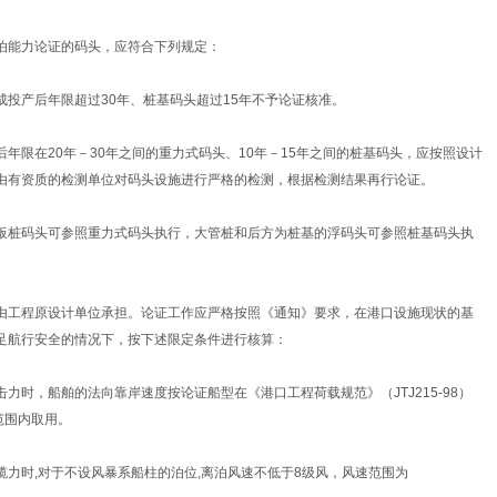
泊能力论证的码头，应符合下列规定：
成投产后年限超过30年、桩基码头超过15年不予论证核准。
年限在20年－30年之间的重力式码头、10年－15年之间的桩基码头，应按照设计
由有资质的检测单位对码头设施进行严格的检测，根据检测结果再行论证。
板桩码头可参照重力式码头执行，大管桩和后方为桩基的浮码头可参照桩基码头执
由工程原设计单位承担。论证工作应严格按照《通知》要求，在港口设施现状的基
足航行安全的情况下，按下述限定条件进行核算：
力时，船舶的法向靠岸速度按论证船型在《港口工程荷载规范》（JTJ215-98）
的范围内取用。
缆力时,对于不设风暴系船柱的泊位,离泊风速不低于8级风，风速范围为