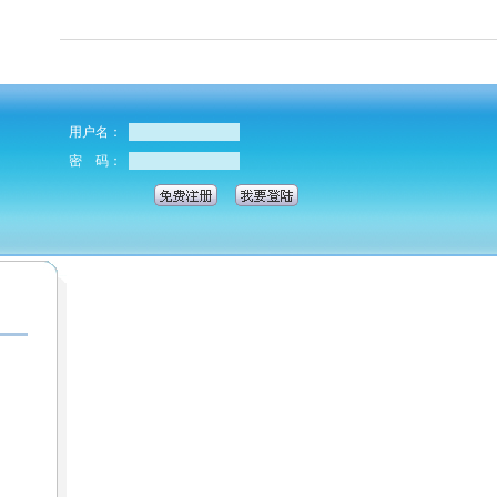
用户名：
密 码：