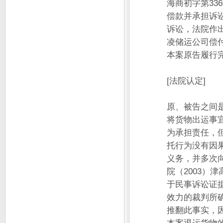
海商初字第33
偿款并承担诉讼
诉讼，法院作出
凌储运公司偿付
本案原告履行
[法院认定]
原、被告之间
将货物出运事
为承担责任，
托行为没有因
义务，并多次
院（2003）
于民事诉讼证
效力的裁判所
推翻此事实，